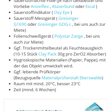
Sauerstoffdichte Folie (Je nach Geldbeutel und
Vorliebe
Anoxiflex
,
Aluverbund
oder
Escal
)
Sauerstoffindikator (
Oxy Eye
)
Sauerstoff-Messgerät (
Greisinger
G1690
oder
Greisinger GOG-L
, bei uns auch zur
Miete)
Folienschweißgerät (
Polystar Zange
, bei uns
auch zur Miete)
Ggf. Trockenmittelbeutel als Feuchteausgleich
(10-15 Stück
Clay Pack
30g pro ZerO2 Absorber)
Hygroskopische Materialien (Papier, Pappe), mit
der das Objekt umwickelt wird.
Ggf. lebende Prüfkörper
(Bezugsquelle
Materialprüfanstalt Eberswalde
)
Raum mit mind. 20°C, besser 23°C
Zeit (mind. 6 Wochen)