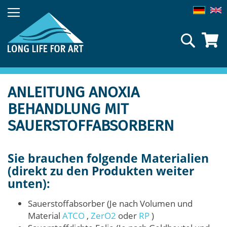
Direkt
zum
Inhalt
Suche
ANLEITUNG ANOXIA
BEHANDLUNG MIT
SAUERSTOFFABSORBERN
Sie brauchen folgende Materialien
(direkt zu den Produkten weiter
unten):
Sauerstoffabsorber (Je nach Volumen und
Material
ATCO
,
ZerO2
oder
RP
)