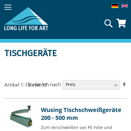
Direkt
zum
Inhalt
Suche
TISCHGERÄTE
In
Sortieren nach
Artikel
1
-
10
von
17
a
R
Wusing Tischschweißgeräte
200 - 500 mm
Zum Verschweißen von PE-Folie und