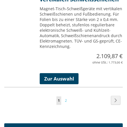
Magnet-Tisch-Schweißgeräte mit vertikalen
Schweißschienen und Fußbedienung. Für
Folien bis zu einer Stärke von 2 x 0,4 mm.
Doppelt beheizt, stufenlos regulierbare
elektronische Schweiß- und Kühlzeit-
Automatik, Schweißschienenandruck durch
Elektromagneten. TÜV- und GS-geprüft, CE-
Kennzeichnung.
2.109,87 €
1.773,00 €
Zur Auswahl
Seite
Seite
Weite
Sie
Seite
1
2
lesen
gerade
Seite