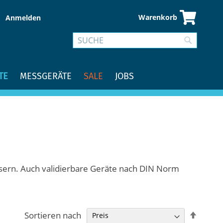
Warenkorb
Anmelden
Suche
Suche
TE
MESSGERÄTE
SALE
JOBS
usern. Auch validierbare Geräte nach DIN Norm
In
Sortieren nach