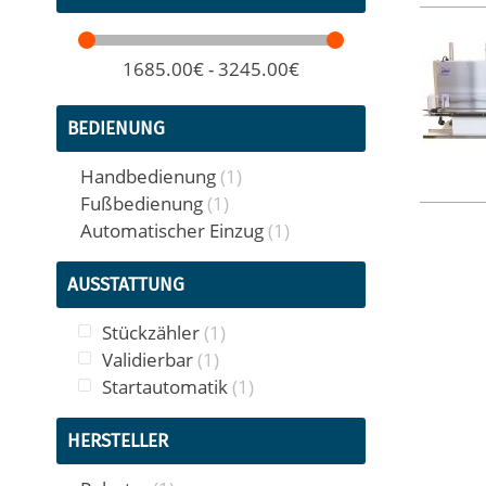
1685.00€ - 3245.00€
BEDIENUNG
Artikel
Handbedienung
1
Artikel
Fußbedienung
1
Artikel
Automatischer Einzug
1
AUSSTATTUNG
Artikel
Stückzähler
1
Artikel
Validierbar
1
Artikel
Startautomatik
1
HERSTELLER