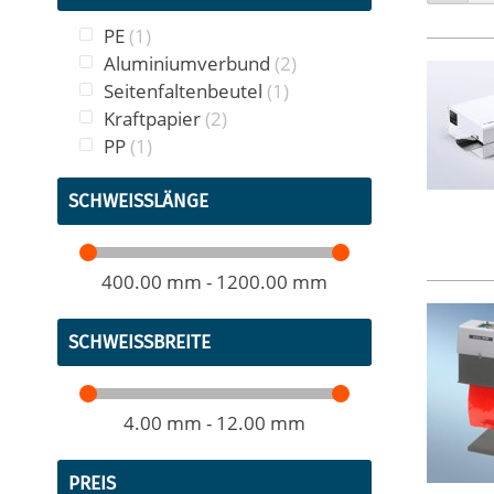
als
Artikel
PE
1
Artikel
Aluminiumverbund
2
Artikel
Seitenfaltenbeutel
1
Artikel
Kraftpapier
2
Artikel
PP
1
SCHWEISSLÄNGE
400.00 mm - 1200.00 mm
SCHWEISSBREITE
4.00 mm - 12.00 mm
PREIS