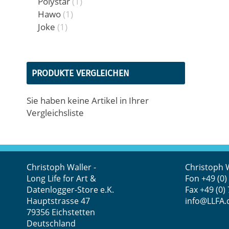
Artikel
Polystar
1
Artikel
Hawo
1
Artikel
Joke
1
PRODUKTE VERGLEICHEN
Sie haben keine Artikel in Ihrer
Vergleichsliste
Christoph Waller -
Christoph 
Long Life for Art &
Fon
+49 (0)
Datenlogger-Store e.K.
Fax +49 (0)
Hauptstrasse 47
info@LLFA.
79356 Eichstetten
Deutschland