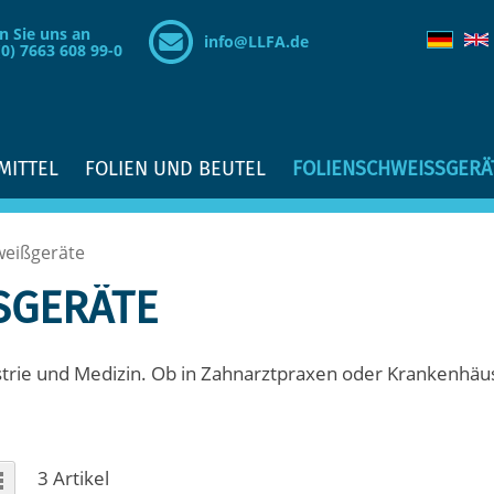
n Sie uns an
info@LLFA.de
(0) 7663 608 99-0
MITTEL
FOLIEN UND BEUTEL
FOLIENSCHWEISSGERÄ
weißgeräte
GERÄTE
strie und Medizin. Ob in Zahnarztpraxen oder Krankenhä
sicht
e
Raster
3
Artikel