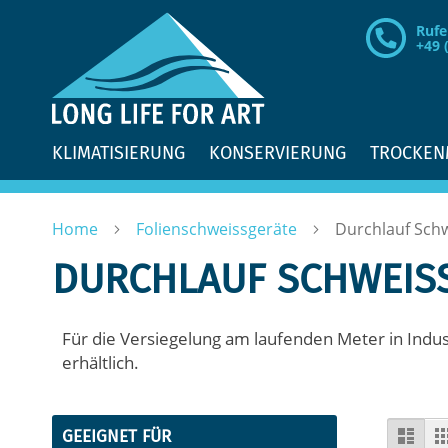
Direkt
Rufe
zum
+49 
Inhalt
KLIMATISIERUNG
KONSERVIERUNG
TROCKEN
Home
Folienschweissgeräte
Durchlauf Sch
DURCHLAUF SCHWEISS
Für die Versiegelung am laufenden Meter in Indu
erhältlich.
An
List
GEEIGNET FÜR