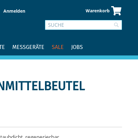
Warenkorb
Anmelden
Suche
Suche
TE
MESSGERÄTE
SALE
JOBS
NMITTELBEUTEL
staubdicht, regenerierbar