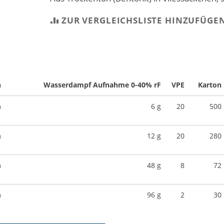
ZUR VERGLEICHSLISTE HINZUFÜGE
n
Wasserdampf Aufnahme 0-40% rF
VPE
Karton
m
6 g
20
500
m
12 g
20
280
m
48 g
8
72
m
96 g
2
30