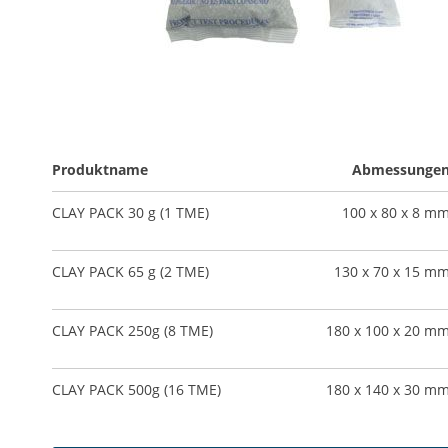
Zum
Anfang
Produktname
Abmessunge
der
Gruppiert
Bildergalerie
CLAY PACK 30 g (1 TME)
100 x 80 x 8 m
Produkte
springen
-
Artikel
CLAY PACK 65 g (2 TME)
130 x 70 x 15 m
CLAY PACK 250g (8 TME)
180 x 100 x 20 m
CLAY PACK 500g (16 TME)
180 x 140 x 30 m