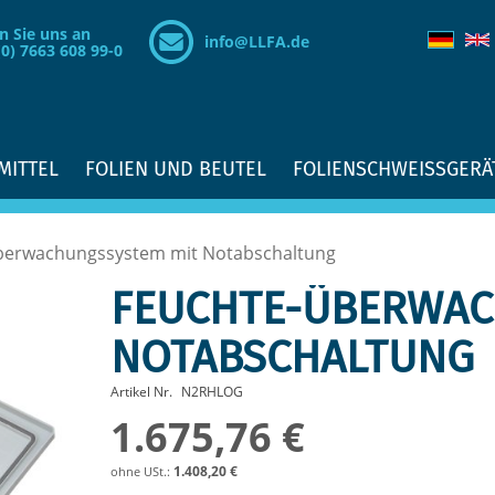
n Sie uns an
info@LLFA.de
(0) 7663 608 99-0
MITTEL
FOLIEN UND BEUTEL
FOLIENSCHWEISSGERÄ
berwachungssystem mit Notabschaltung
FEUCHTE-ÜBERWAC
NOTABSCHALTUNG
Artikel Nr.
N2RHLOG
1.675,76 €
1.408,20 €