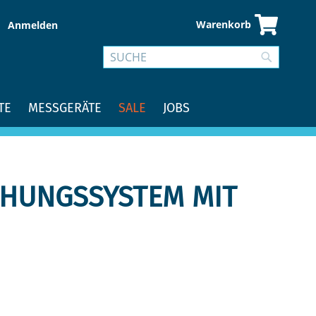
Warenkorb
Anmelden
Suche
Suche
TE
MESSGERÄTE
SALE
JOBS
HUNGSSYSTEM MIT