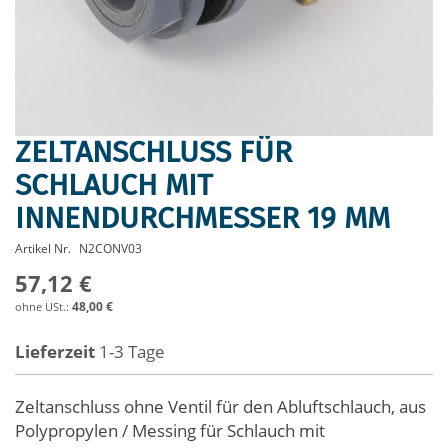
ZELTANSCHLUSS FÜR
Zum
Anfang
SCHLAUCH MIT
der
INNENDURCHMESSER 19 MM
Bildergalerie
springen
Artikel Nr.
N2CONV03
57,12 €
48,00 €
Lieferzeit
1-3 Tage
Zeltanschluss ohne Ventil für den Abluftschlauch, aus
Polypropylen / Messing für Schlauch mit