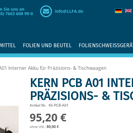
n Sie uns an
info@LLFA.de
(0) 7663 608 99-0
MITTEL
FOLIEN UND BEUTEL
FOLIENSCHWEISSGERÄ
01 Interner Akku für Präzisions- & Tischwaagen
KERN PCB A01 INT
PRÄZISIONS- & TI
Artikel Nr.
KS-PCB-A01
95,20 €
80,00 €