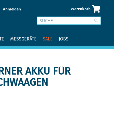
Warenkorb
Anmelden
Suche
Suche
TE
MESSGERÄTE
SALE
JOBS
ERNER AKKU FÜR
SCHWAAGEN