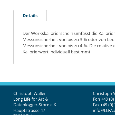
Zum
Anfang
Details
der
Bildergalerie
springen
Der Werkskalibrierschein umfasst die Kalibrie
Messunsicherheit von bis zu 3 % oder von Leu
Messunsicherheit von bis zu 4 %. Die relativ
Kalibrierwert individuell bestimmt.
Christoph Waller -
Christoph 
Long Life for Art &
Fon
+49 (0)
Datenlogger-Store e.K.
Fax +49 (0)
Hauptstrasse 47
info@LLFA.