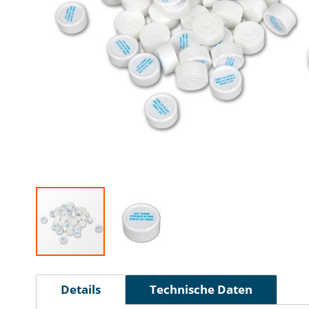
Zum
Anfang
Details
Technische Daten
der