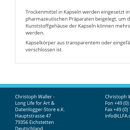
Bildergalerie
springen
Trockenmittel in Kapseln werden eingesetzt i
pharmazeutischen Präparaten beigelegt, um de
Kunststoffgehäuse der Kapseln können mehrsp
werden.
Kapselkörper aus transparentem oder eingefä
verschlossen ist.
Christoph Waller -
Christoph 
Long Life for Art &
Fon
+49 (0)
Datenlogger-Store e.K.
Fax +49 (0)
Hauptstrasse 47
info@LLFA.
79356 Eichstetten
Deutschland