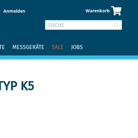
Warenkorb
Anmelden
Suche
Suche
TE
MESSGERÄTE
SALE
JOBS
TYP K5