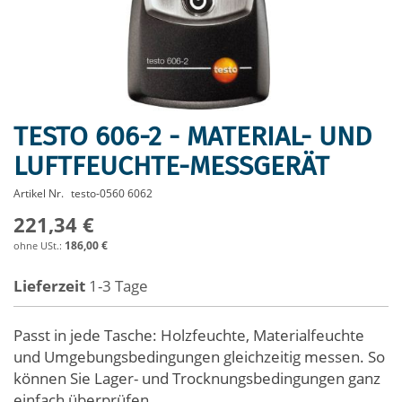
TESTO 606-2 - MATERIAL- UND
Zum
Anfang
LUFTFEUCHTE-MESSGERÄT
der
Bildergalerie
Artikel Nr.
testo-0560 6062
springen
221,34 €
186,00 €
Lieferzeit
1-3 Tage
Passt in jede Tasche: Holzfeuchte, Materialfeuchte
und Umgebungsbedingungen gleichzeitig messen. So
können Sie Lager- und Trocknungsbedingungen ganz
einfach überprüfen.