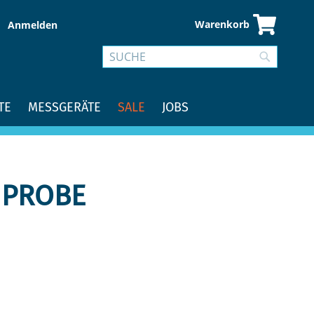
Warenkorb
Anmelden
Suche
Suche
TE
MESSGERÄTE
SALE
JOBS
 PROBE