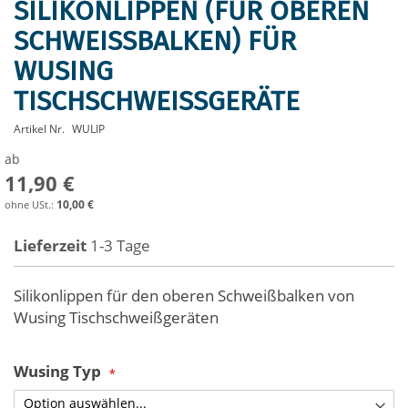
SILIKONLIPPEN (FÜR OBEREN
Zum
Anfang
SCHWEISSBALKEN) FÜR W
der
USING T
Bildergalerie
springen
ISCHSCHWEISSGERÄTE
Artikel Nr.
WULIP
ab
11,90 €
10,00 €
Lieferzeit
1-3 Tage
Silikonlippen für den oberen Schweißbalken von
Wusing Tischschweißgeräten
Wusing Typ