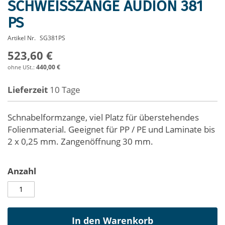
SCHWEISSZANGE AUDION 381 P
Zum
Anfang
S
der
Bildergalerie
Artikel Nr.
SG381PS
springen
523,60 €
440,00 €
Lieferzeit
10 Tage
Schnabelformzange, viel Platz für überstehendes
Folienmaterial. Geeignet für PP / PE und Laminate bis
2 x 0,25 mm. Zangenöffnung 30 mm.
Anzahl
In den Warenkorb