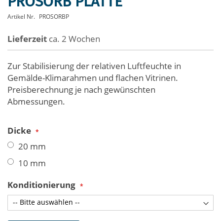
PROSORB PLATTE
Anfang
Artikel Nr.
PROSORBP
der
Bildergalerie
Lieferzeit
ca. 2 Wochen
springen
Zur Stabilisierung der relativen Luftfeuchte in
Gemälde-Klimarahmen und flachen Vitrinen.
Preisberechnung je nach gewünschten
Abmessungen.
Dicke
20 mm
10 mm
Konditionierung