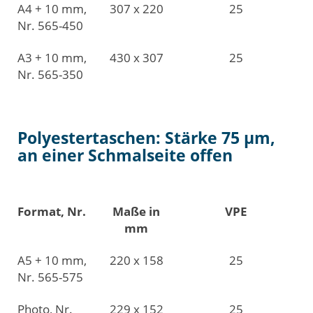
A4 + 10 mm,
307 x 220
25
Nr. 565-450
A3 + 10 mm,
430 x 307
25
Nr. 565-350
Polyestertaschen: Stärke 75 µm,
an einer Schmalseite offen
Format, Nr.
Maße in
VPE
mm
A5 + 10 mm,
220 x 158
25
Nr. 565-575
Photo, Nr.
229 x 152
25