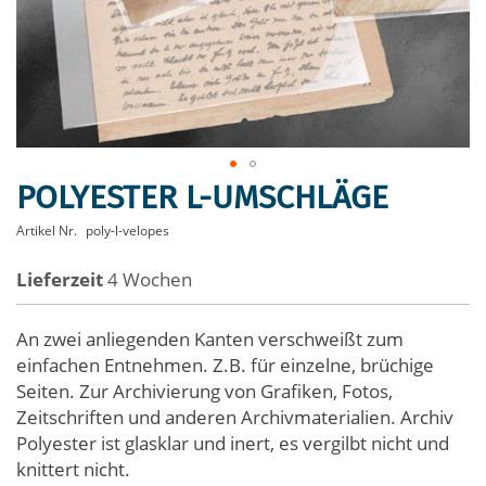
POLYESTER L-UMSCHLÄGE
Zum
Anfang
Artikel Nr.
poly-l-velopes
der
Bildergalerie
Lieferzeit
4 Wochen
springen
An zwei anliegenden Kanten verschweißt zum
einfachen Entnehmen. Z.B. für einzelne, brüchige
Seiten. Zur Archivierung von Grafiken, Fotos,
Zeitschriften und anderen Archivmaterialien. Archiv
Polyester ist glasklar und inert, es vergilbt nicht und
knittert nicht.