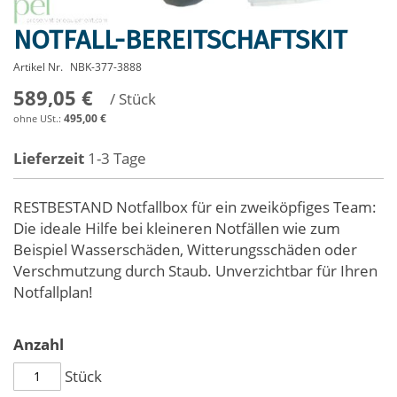
NOTFALL-BEREITSCHAFTSKIT
Zum
Anfang
Artikel Nr.
NBK-377-3888
der
589,05 €
Bildergalerie
/ Stück
springen
495,00 €
Lieferzeit
1-3 Tage
RESTBESTAND Notfallbox für ein zweiköpfiges Team:
Die ideale Hilfe bei kleineren Notfällen wie zum
Beispiel Wasserschäden, Witterungsschäden oder
Verschmutzung durch Staub. Unverzichtbar für Ihren
Notfallplan!
Anzahl
Stück