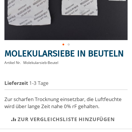
MOLEKULARSIEBE IN BEUTELN
Zum
Anfang
Artikel Nr.
Molekularsieb-Beutel
der
Bildergalerie
springen
Lieferzeit
1-3 Tage
Zur scharfen Trocknung einsetzbar, die Luftfeuchte
wird über lange Zeit nahe 0% rF gehalten.
ZUR VERGLEICHSLISTE HINZUFÜGEN