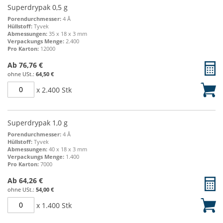
Gruppiert
Superdrypak 0,5 g
Produkte
Porendurchmesser:
4 Å
-
Hüllstoff:
Tyvek
Abmessungen:
35 x 18 x 3 mm
Artikel
Verpackungs Menge:
2.400
Pro Karton:
12000
Ab
76,76 €
64,50 €
x 2.400 Stk
Superdrypak 1,0 g
Porendurchmesser:
4 Å
Hüllstoff:
Tyvek
Abmessungen:
40 x 18 x 3 mm
Verpackungs Menge:
1.400
Pro Karton:
7000
Ab
64,26 €
54,00 €
x 1.400 Stk