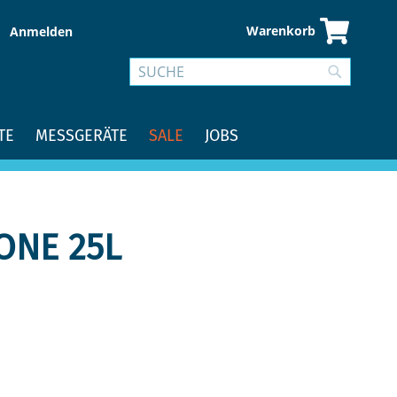
Warenkorb
Anmelden
Suche
Suche
TE
MESSGERÄTE
SALE
JOBS
ONE 25L