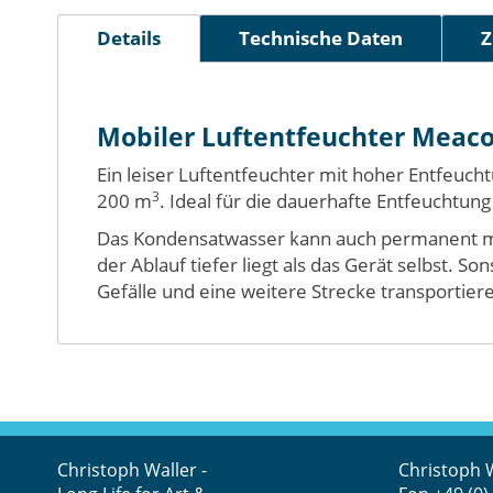
Bildergalerie
springen
Details
Technische Daten
Z
Mobiler Luftentfeuchter Meaco
Ein leiser Luftentfeuchter mit hoher Entfeuch
3
200 m
. Ideal für die dauerhafte Entfeucht
Das Kondensatwasser kann auch permanent mit 
der Ablauf tiefer liegt als das Gerät selbst.
Gefälle und eine weitere Strecke transportier
Christoph Waller -
Christoph 