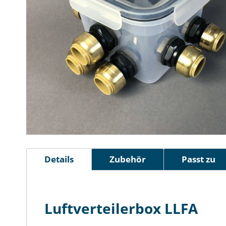
Zum
Anfang
Details
Zubehör
Passt zu
der
Bildergalerie
springen
Luftverteilerbox LLFA