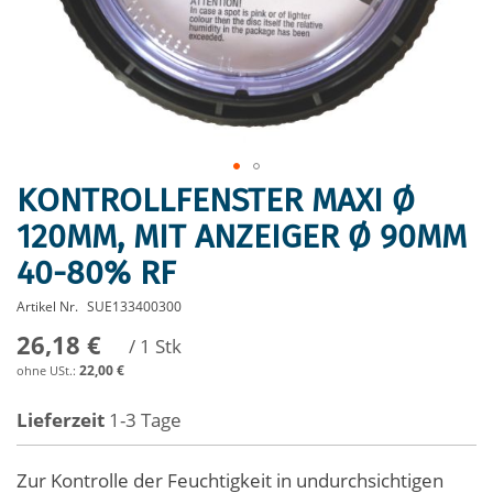
KONTROLLFENSTER MAXI Ø
Zum
Anfang
120MM, MIT ANZEIGER Ø 90MM
der
40-80% RF
Bildergalerie
springen
Artikel Nr.
SUE133400300
26,18 €
/ 1 Stk
22,00 €
Lieferzeit
1-3 Tage
Zur Kontrolle der Feuchtigkeit in undurchsichtigen