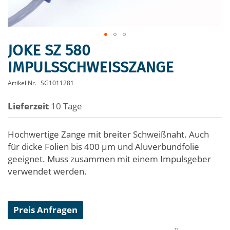
JOKE SZ 580
Zum
Anfang
IMPULSSCHWEISSZANGE
der
Bildergalerie
Artikel Nr.
SG1011281
springen
Lieferzeit
10 Tage
Hochwertige Zange mit breiter Schweißnaht. Auch
für dicke Folien bis 400 µm und Aluverbundfolie
geeignet. Muss zusammen mit einem Impulsgeber
verwendet werden.
Preis Anfragen