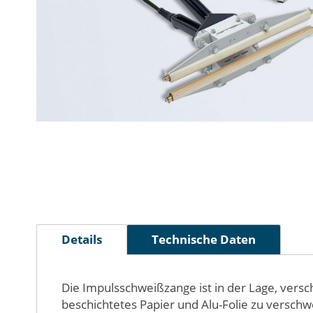
Zum
Anfang
der
Bildergalerie
springen
Details
Technische Daten
Die Impulsschweißzange ist in der Lage, versch
beschichtetes Papier und Alu-Folie zu verschw