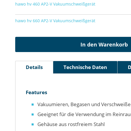
Gruppiert
Bildergalerie
hawo hv 460 AP2-V Vakuumschweißgerät
Produkte
springen
-
hawo hv 660 AP2-V Vakuumschweißgerät
Artikel
In den Warenkorb
Details
Technische Daten
D
Features
Vakuumieren, Begasen und Verschweißen
Geeignet für die Verwendung im Reinra
Gehäuse aus rostfreiem Stahl