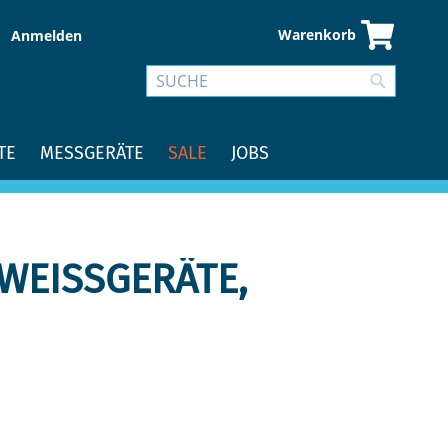
Warenkorb
Anmelden
Suche
Suche
TE
MESSGERÄTE
SALE
JOBS
ISSGERÄTE, V