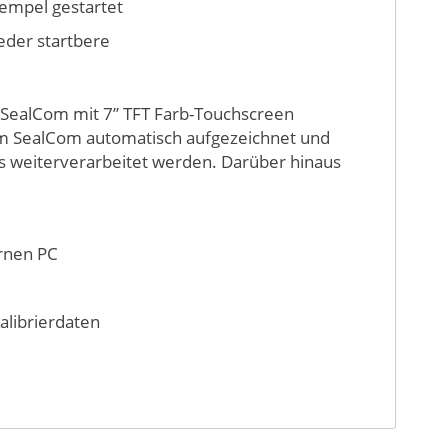
empel gestartet
eder startbere
C SealCom mit 7” TFT Farb-Touchscreen
om SealCom automatisch aufgezeichnet und
ss weiterverarbeitet werden. Darüber hinaus
ernen PC
alibrierdaten