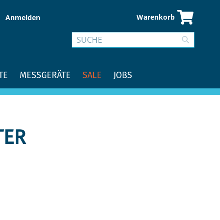
Warenkorb
Anmelden
Suche
Suche
TE
MESSGERÄTE
SALE
JOBS
TER