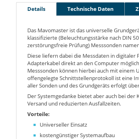
Bildergalerie
Details
Technische Daten
Z
springen
Das Mavomaster ist das universelle Grundgerä
klassifizierte (Beleuchtungsstärke nach DIN 5
zerstörungsfreie Prüfung) Messsonden name
Diese liefern dabei die Messdaten in digital
Adapterkabel direkt an den Computer möglich.
Messsonden können hierbei auch mit einem U
offengelegte Schnittstellenprotokoll ist eine
aller Sonden und des Grundgeräts erfolgt über 
Der Systemgedanke bietet aber auch bei der Ka
Versand und reduzierten Ausfallzeiten.
Vorteile:
Universeller Einsatz
kostengünstiger Systemaufbau