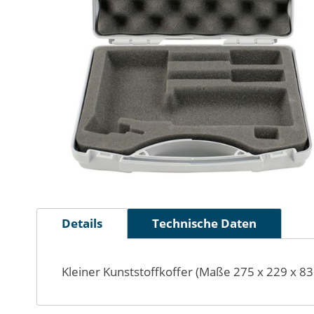
Zum
Anfang
Details
Technische Daten
der
Bildergalerie
springen
Kleiner Kunststoffkoffer (Maße 275 x 229 x 