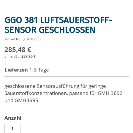
GGO 381 LUFTSAUERSTOFF-
Zum
Anfang
SENSOR GESCHLOSSEN
der
Bildergalerie
Artikel Nr.
gr-610030
springen
285,48 €
239,90 €
Lieferzeit
1-3 Tage
geschlossene Sensorausführung für geringe
Sauerstoffkonzentrationen, passend für GMH 3692
und GMH3695
Anzahl