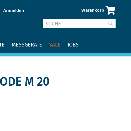
Warenkorb
Anmelden
Suche
Suche
TE
MESSGERÄTE
SALE
JOBS
ODE M 20