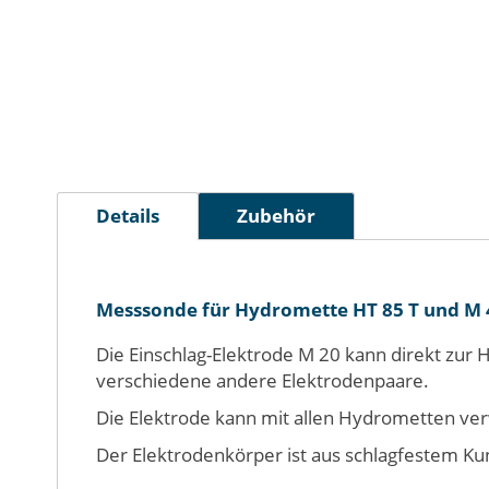
Zum
Anfang
Details
Zubehör
der
Bildergalerie
springen
Messsonde für Hydromette HT 85 T und M
Die Einschlag-Elektrode M 20 kann direkt zu
verschiedene andere Elektrodenpaare.
Die Elektrode kann mit allen Hydrometten v
Der Elektrodenkörper ist aus schlagfestem Kun