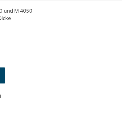
50 und M 4050
Dicke
N