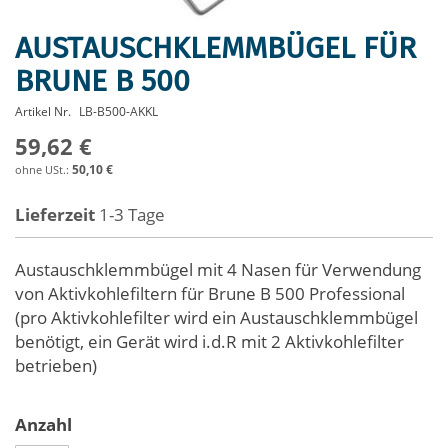
AUSTAUSCHKLEMMBÜGEL FÜR
Zum
Anfang
BRUNE B 500
der
Bildergalerie
Artikel Nr.
LB-B500-AKKL
springen
59,62 €
50,10 €
Lieferzeit
1-3 Tage
Austauschklemmbügel mit 4 Nasen für Verwendung
von Aktivkohlefiltern für Brune B 500 Professional
(pro Aktivkohlefilter wird ein Austauschklemmbügel
benötigt, ein Gerät wird i.d.R mit 2 Aktivkohlefilter
betrieben)
Anzahl