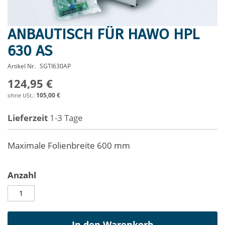
ANBAUTISCH FÜR HAWO HPL
Zum
Anfang
630 AS
der
Bildergalerie
Artikel Nr.
SGTI630AP
springen
124,95 €
105,00 €
Lieferzeit
1-3 Tage
Maximale Folienbreite 600 mm
Anzahl
In den Warenkorb