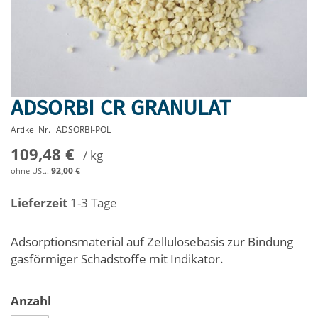
ADSORBI CR GRANULAT
Zum
Anfang
Artikel Nr.
ADSORBI-POL
der
109,48 €
Bildergalerie
/ kg
springen
92,00 €
Lieferzeit
1-3 Tage
Adsorptionsmaterial auf Zellulosebasis zur Bindung
gasförmiger Schadstoffe mit Indikator.
Anzahl